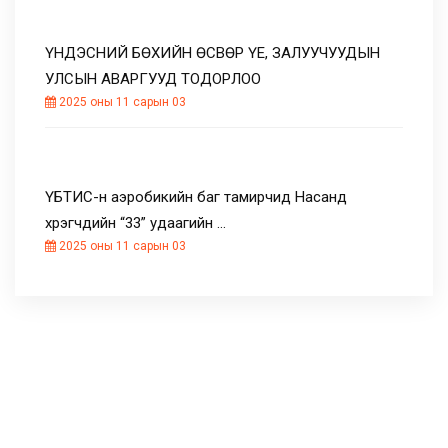
ҮНДЭСНИЙ БӨХИЙН ӨСВӨР ҮЕ, ЗАЛУУЧУУДЫН
УЛСЫН АВАРГУУД ТОДОРЛОО
2025 оны 11 сарын 03
ҮБТИС-н аэробикийн баг тамирчид Насанд
хүрэгчдийн “33” удаагийн …
2025 оны 11 сарын 03