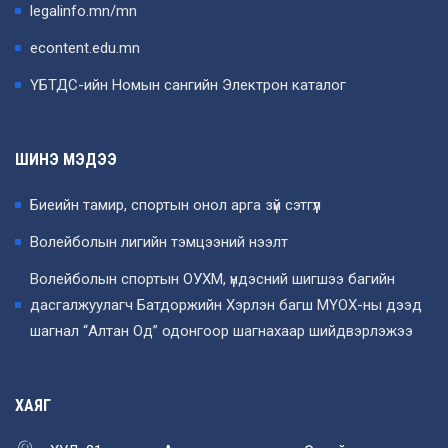
legalinfo.mn/mn
econtent.edu.mn
ҮБТДС-ийн Номын сангийн Электрон каталог
ШИНЭ МЭДЭЭ
Биеийн тамир, спортын онол арга зүй сэтгүүл
Волейболын лигийн тэмцээний нээлт
Волейболын спортын ОУХМ, үндэсний шигшээ багийн
дасгалжуулагч Батдоржийн Хэрлэн багш МҮОХ-ны дээд
шагнал “Алтан Од” одонгоор шагнахаар шийдвэрлэжээ
ХАЯГ