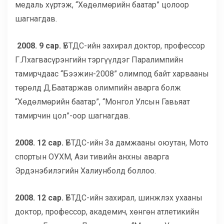
медаль хүртэж, “Хөдөлмөрийн баатар” цолоор
шагнагдав.
2008. 9 сар.
ҮБТДС-ийн захирал доктор, профессор
Г.Лхагвасүрэнгийн тэргүүлдэг Паралимпийн
тамирчдаас “Бээжин-2008” олимпод байт харвааны
төрөлд Д.Баатаржав олимпийн аварга болж
“Хөдөлмөрийн баатар”, “Монгол Улсын Гавьяат
тамирчин цол”-оор шагнагдав.
2008. 12 сар.
ҮБТДС-ийн 3а дамжааны оюутан, Мото
спортын ОУХМ, Ази тивийн анхны аварга
Эрдэнэбилэгийн Халиунболд боллоо.
2008. 12 сар.
ҮБТДС-ийн захирал, шинжлэх ухааны
доктор, профессор, академич, хөнгөн атлетикийн