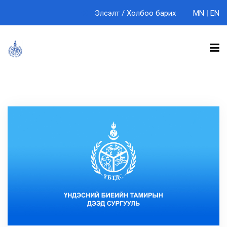
Элсэлт
/
Холбоо барих
MN
|
EN
БИДНИЙ ТУХАЙ
ТЭНХИМҮҮД
СУРГАЛТ
ЭРДЭМ ШИНЖИЛГЭЭ