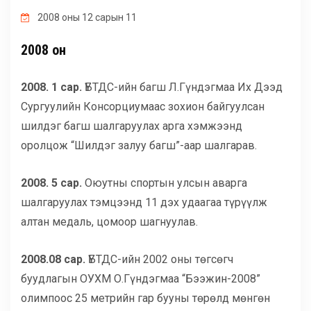
ГАДААД ХАРИЛЦАА
2008 оны 12 сарын 11
2008 он
МАГАДЛАН ИТГЭМЖЛЭЛ
2008. 1 сар.
ҮБТДС-ийн багш Л.Гүндэгмаа Их Дээд
ХӨТӨЛБӨРҮҮД
Сургуулийн Консорциумаас зохион байгуулсан
шилдэг багш шалгаруулах арга хэмжээнд
оролцож “Шилдэг залуу багш”-аар шалгарав.
БУСАД
2008. 5 сар.
Оюутны спортын улсын аварга
шалгаруулах тэмцээнд 11 дэх удаагаа түрүүлж
алтан медаль, цомоор шагнуулав.
2008.08 сар.
ҮБТДС-ийн 2002 оны төгсөгч
буудлагын ОУХМ О.Гүндэгмаа “Бээжин-2008”
олимпоос 25 метрийн гар бууны төрөлд мөнгөн