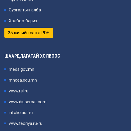
Сургалтын алба
Холбоо барих
25 жилийн сэтгүүл PDF
ШААРДЛАГАТАЙ ХОЛБООС
meds.gov.mn
mncea.edu.mn
www.rsl.ru
www.dissercat.com
infolio.asf.ru
www.teoriya.ru/ru