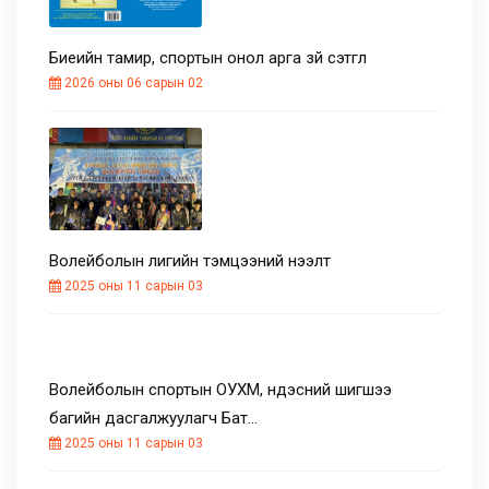
Биеийн тамир, спортын онол арга зүй сэтгүүл
2026 оны 06 сарын 02
Волейболын лигийн тэмцээний нээлт
2025 оны 11 сарын 03
Волейболын спортын ОУХМ, үндэсний шигшээ
багийн дасгалжуулагч Бат…
2025 оны 11 сарын 03