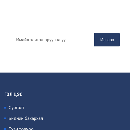
БИДЭНТЭЙ НЭГДЭЭРЭЙ
Цаг алдалгүй имэйлээрээ мэдээлэл
авах
Илгээх
ГОЛ ЦЭС
Сургалт
Бидний бахархал
Түүхэн товчоо