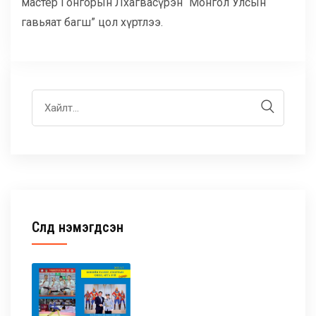
мастер Гонгорын Лхагвасүрэн “Монгол Улсын
гавьяат багш” цол хүртлээ.
Сүүлд нэмэгдсэн