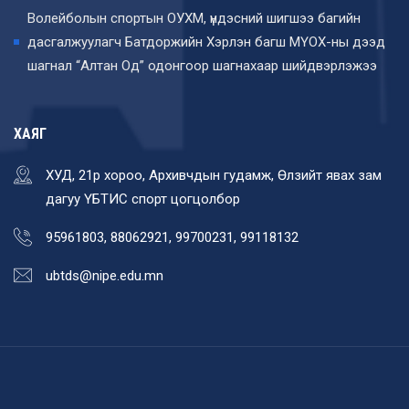
Волейболын спортын ОУХМ, үндэсний шигшээ багийн
дасгалжуулагч Батдоржийн Хэрлэн багш МҮОХ-ны дээд
шагнал “Алтан Од” одонгоор шагнахаар шийдвэрлэжээ
ХАЯГ
ХУД, 21р хороо, Архивчдын гудамж, Өлзийт явах зам
дагуу ҮБТИС спорт цогцолбор
95961803, 88062921, 99700231, 99118132
ubtds@nipe.edu.mn