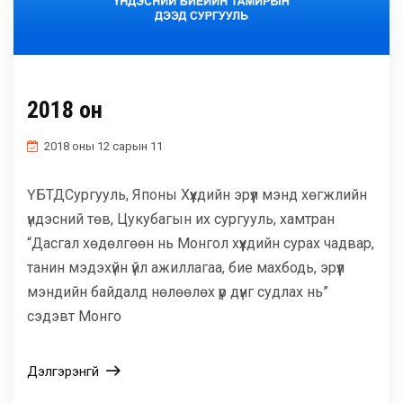
2018 он
2018 оны 12 сарын 11
ҮБТДСургууль, Японы Хүүхдийн эрүүл мэнд хөгжлийн
үндэсний төв, Цукубагын их сургууль, хамтран
“Дасгал хөдөлгөөн нь Монгол хүүхдийн сурах чадвар,
танин мэдэхүйн үйл ажиллагаа, бие махбодь, эрүүл
мэндийн байдалд нөлөөлөх үр дүнг судлах нь”
сэдэвт Монго
Дэлгэрэнгүй