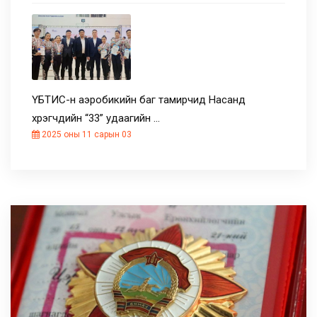
ҮБТИС-н аэробикийн баг тамирчид Насанд
хүрэгчдийн “33” удаагийн …
2025 оны 11 сарын 03