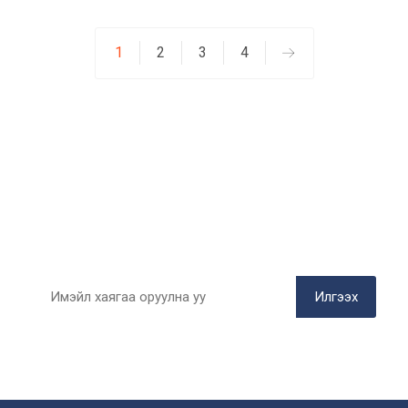
1
2
3
4
БИДЭНТЭЙ НЭГДЭЭРЭЙ
Цаг алдалгүй имэйлээрээ мэдээлэл
авах
Илгээх