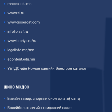
mncea.edu.mn
www.rsl.ru
www.dissercat.com
infolio.asf.ru
www.teoriya.ru/ru
legalinfo.mn/mn
econtent.edu.mn
ҮБТДС-ийн Номын сангийн Электрон каталог
ШИНЭ МЭДЭЭ
Биеийн тамир, спортын онол арга зүй сэтгүүл
Волейболын лигийн тэмцээний нээлт