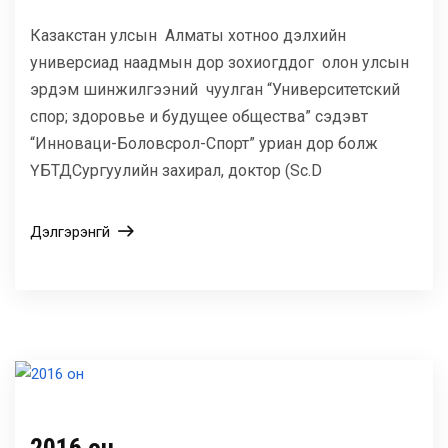
Казакстан улсын Алматы хотноо дэлхийн
универсиад наадмын дор зохиогддог олон улсын
эрдэм шинжилгээний чуулган “Университетский
спор; здоровье и будущее общества” сэдэвт
“Инноваци-Боловсрол-Спорт” уриан дор болж
ҮБТДСургуулийн захирал, доктор (Sc.D
Дэлгэрэнгүй