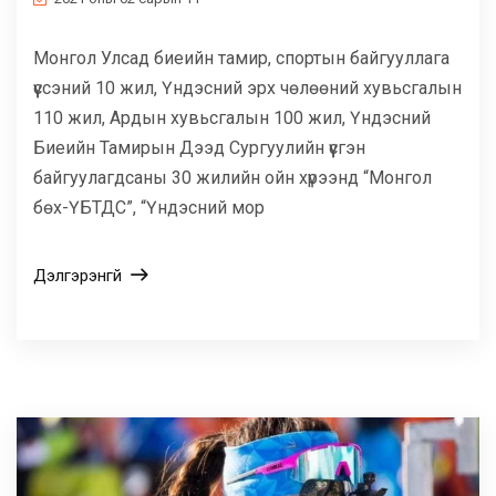
Монгол Улсад биеийн тамир, спортын байгууллага
үүссэний 10 жил, Үндэсний эрх чөлөөний хувьсгалын
110 жил, Ардын хувьсгалын 100 жил, Үндэсний
Биеийн Тамирын Дээд Сургуулийн үүсгэн
байгуулагдсаны 30 жилийн ойн хүрээнд “Монгол
бөх-ҮБТДС”, “Үндэсний мор
Дэлгэрэнгүй