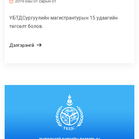
2019 оны 01 сарын 01
ҮБТДСургуулийн магистрантурын 15 удаагийн
төгсөлт болов.
Дэлгэрэнгүй