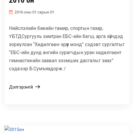
2016 он
2016 оны 01 сарын 01
Нийслэлийн биеийн тамир, спортын газар,
ҮБТДСургууль хамтран ЕБС-ийн багш, арга зүйчдэд
зориулсан “Хөдөлгөөн-эрүүл мэнд” сэдэвт сургалтыг
“ЕБС-ийн дунд ангийн сурагчдын уран хөдөлгөөнт
гимнастикийн заавал эзэмших дасгалыг заах”
сэдвээр Б.Сумъяадорж /
Дэлгэрэнгүй