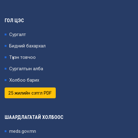
ГОЛ ЦЭС
Сургалт
Бидний бахархал
Түүхэн товчоо
Сургалтын алба
Холбоо барих
25 жилийн сэтгүүл PDF
ШААРДЛАГАТАЙ ХОЛБООС
meds.gov.mn