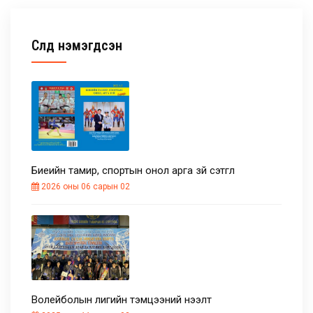
ГАДААД ХАРИЛЦАА
Сүүлд нэмэгдсэн
МАГАДЛАН ИТГЭМЖЛЭЛ
ХӨТӨЛБӨРҮҮД
БУСАД
Биеийн тамир, спортын онол арга зүй сэтгүүл
2026 оны 06 сарын 02
Волейболын лигийн тэмцээний нээлт