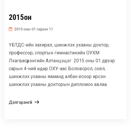
2015он
2015 оны 01 сарын 11
ҮБТДС-ийн захирал, шинжлэх ухааны доктор,
профессор, спортын гимнастикийн ОУХМ
Лхагвасүрэнгийн Алтанцэцэг 2015 оны 01 дүгээр
сарын 4-ний өдөр ОХУ-аас Боловсрол, соёл,
шинжлэх ухааны яаманд албан ёсоор ирсэн
шинжлэх ухааны докторын дипломоо авлаа.
Дэлгэрэнгүй