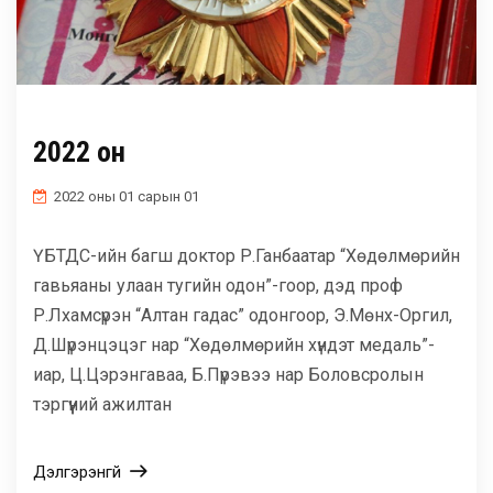
2022 он
2022 оны 01 сарын 01
ҮБТДС-ийн багш доктор Р.Ганбаатар “Хөдөлмөрийн
гавьяаны улаан тугийн одон”-гоор, дэд проф
Р.Лхамсүрэн “Алтан гадас” одонгоор, Э.Мөнх-Оргил,
Д.Шүрэнцэцэг нар “Хөдөлмөрийн хүндэт медаль”-
иар, Ц.Цэрэнгаваа, Б.Пүрэвээ нар Боловсролын
тэргүүний ажилтан
Дэлгэрэнгүй