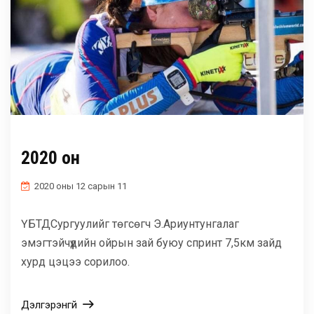
2020 он
2020 оны 12 сарын 11
ҮБТДСургуулийг төгсөгч Э.Ариунтунгалаг
эмэгтэйчүүдийн ойрын зай буюу спринт 7,5км зайд
хурд цэцээ сорилоо.
Дэлгэрэнгүй