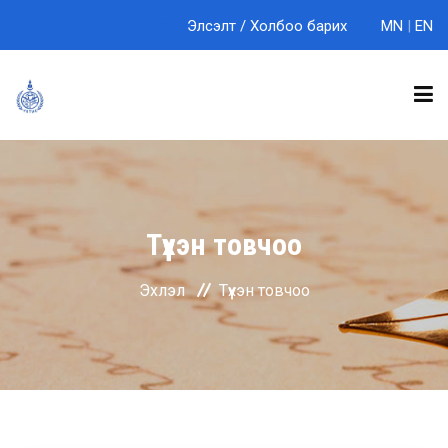
Элсэлт
/
Холбоо барих
MN
|
EN
БИДНИЙ ТУХАЙ
Түүхэн товчоо
ТЭНХИМҮҮД
Эхлэл
Түүхэн товчоо
СУРГАЛТ
ЭРДЭМ ШИНЖИЛГЭЭ