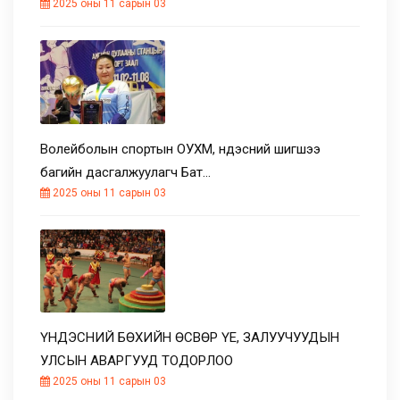
2025 оны 11 сарын 03
Волейболын спортын ОУХМ, үндэсний шигшээ
багийн дасгалжуулагч Бат…
2025 оны 11 сарын 03
ҮНДЭСНИЙ БӨХИЙН ӨСВӨР ҮЕ, ЗАЛУУЧУУДЫН
УЛСЫН АВАРГУУД ТОДОРЛОО
2025 оны 11 сарын 03