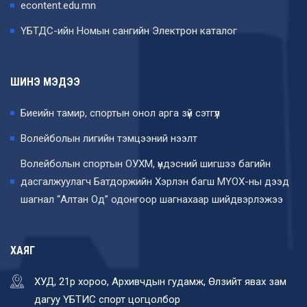
econtent.edu.mn
ҮБТДС-ийн Номын сангийн Электрон каталог
ШИНЭ МЭДЭЭ
Биеийн тамир, спортын онол арга зүй сэтгүүл
Волейболын лигийн тэмцээний нээлт
Волейболын спортын ОУХМ, үндэсний шигшээ багийн
дасгалжуулагч Батдоржийн Хэрлэн багш МҮОХ-ны дээд
шагнал “Алтан Од” одонгоор шагнахаар шийдвэрлэжээ
ХАЯГ
ХУД, 21р хороо, Архивчдын гудамж, Өлзийт явах зам
дагуу ҮБТИС спорт цогцолбор