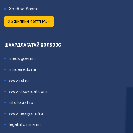
Холбоо барих
25 жилийн сэтгүүл PDF
ШААРДЛАГАТАЙ ХОЛБООС
meds.gov.mn
mncea.edu.mn
www.rsl.ru
www.dissercat.com
infolio.asf.ru
www.teoriya.ru/ru
legalinfo.mn/mn