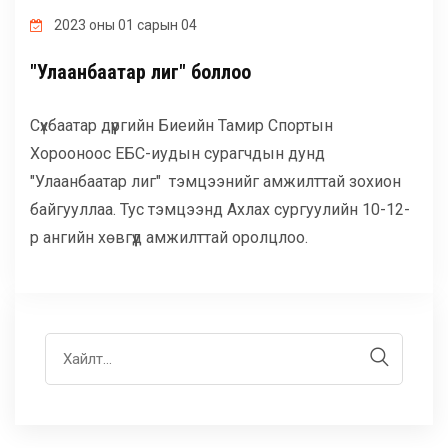
ГАДААД ХАРИЛЦАА
2023 оны 01 сарын 04
"Улаанбаатар лиг" боллоо
МАГАДЛАН ИТГЭМЖЛЭЛ
Сүхбаатар дүүргийн Биеийн Тамир Спортын
ХӨТӨЛБӨРҮҮД
Хорооноос ЕБС-иудын сурагчдын дунд
"Улаанбаатар лиг" тэмцээнийг амжилттай зохион
байгууллаа. Тус тэмцээнд Ахлах сургуулийн 10-12-
БУСАД
р ангийн хөвгүүд амжилттай оролцлоо.