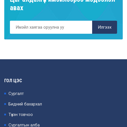
авах
Илгээх
ГОЛ ЦЭС
Сургалт
Бидний бахархал
Түүхэн товчоо
Сургалтын алба