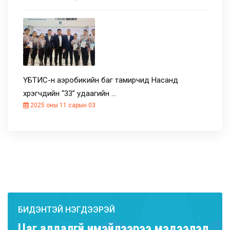
ҮБТИС-н аэробикийн баг тамирчид Насанд
хүрэгчдийн “33” удаагийн …
2025 оны 11 сарын 03
БИДЭНТЭЙ НЭГДЭЭРЭЙ
Цаг алдалгүй имэйлээрээ мэдээлэл