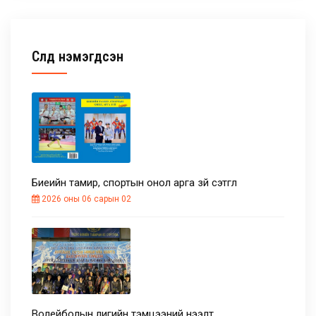
Сүүлд нэмэгдсэн
Биеийн тамир, спортын онол арга зүй сэтгүүл
2026 оны 06 сарын 02
Волейболын лигийн тэмцээний нээлт