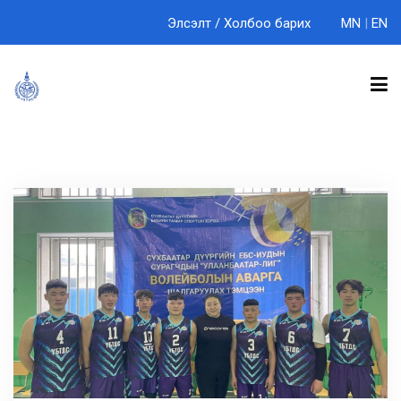
Элсэлт
/
Холбоо барих
MN
|
EN
БИДНИЙ ТУХАЙ
ТЭНХИМҮҮД
СУРГАЛТ
ЭРДЭМ ШИНЖИЛГЭЭ