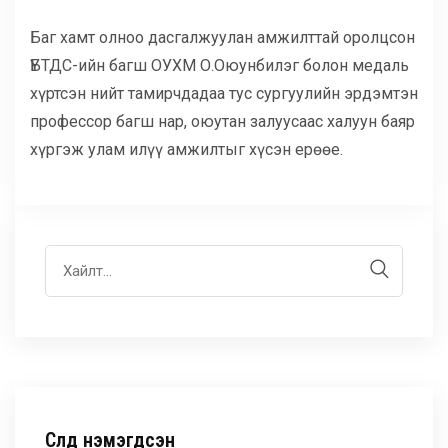
Баг хамт олноо дасгалжуулан амжилттай оролцсон
ҮБТДС-ийн багш ОУХМ О.Оюунбилэг болон медаль
хүртсэн нийт тамирчдадаа тус сургуулийн эрдэмтэн
профессор багш нар, оюутан залуусаас халуун баяр
хүргэж улам илүү амжилтыг хүсэн ерөөе.
Сүүлд нэмэгдсэн