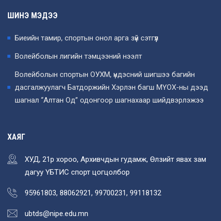
ШИНЭ МЭДЭЭ
Биеийн тамир, спортын онол арга зүй сэтгүүл
Волейболын лигийн тэмцээний нээлт
Волейболын спортын ОУХМ, үндэсний шигшээ багийн
дасгалжуулагч Батдоржийн Хэрлэн багш МҮОХ-ны дээд
шагнал “Алтан Од” одонгоор шагнахаар шийдвэрлэжээ
ХАЯГ
ХУД, 21р хороо, Архивчдын гудамж, Өлзийт явах зам
дагуу ҮБТИС спорт цогцолбор
95961803, 88062921, 99700231, 99118132
ubtds@nipe.edu.mn