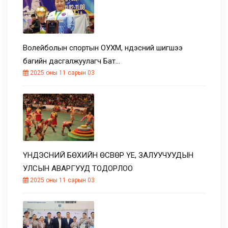
Волейболын спортын ОУХМ, үндэсний шигшээ
багийн дасгалжуулагч Бат…
2025 оны 11 сарын 03
ҮНДЭСНИЙ БӨХИЙН ӨСВӨР ҮЕ, ЗАЛУУЧУУДЫН
УЛСЫН АВАРГУУД ТОДОРЛОО
2025 оны 11 сарын 03