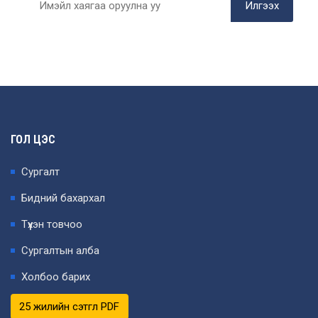
Илгээх
ГОЛ ЦЭС
Сургалт
Бидний бахархал
Түүхэн товчоо
Сургалтын алба
Холбоо барих
25 жилийн сэтгүүл PDF