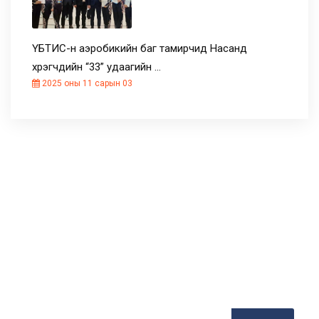
ҮБТИС-н аэробикийн баг тамирчид Насанд
хүрэгчдийн “33” удаагийн …
2025 оны 11 сарын 03
БИДЭНТЭЙ НЭГДЭЭРЭЙ
Цаг алдалгүй имэйлээрээ мэдээлэл
авах