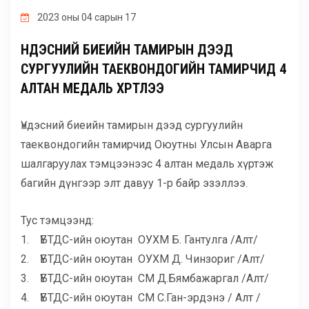
ГАДААД ХАРИЛЦАА
2023 оны 04 сарын 17
ҮНДЭСНИЙ БИЕИЙН ТАМИРЫН ДЭЭД
МАГАДЛАН ИТГЭМЖЛЭЛ
СУРГУУЛИЙН ТАЕКВОНДОГИЙН ТАМИРЧИД 4
АЛТАН МЕДАЛЬ ХҮРТЛЭЭ
ХӨТӨЛБӨРҮҮД
Үндэсний биеийн тамирын дээд сургуулийн
таеквондогийн тамирчид Оюутны Улсын Аварга
БУСАД
шалгаруулах тэмцээнээс 4 алтан медаль хүртэж
багийн дүнгээр элт давуу 1-р байр эзэллээ.
Тус тэмцээнд:
1. ҮБТДС-ийн оюутан ОУХМ Б. Гантулга /Алт/
2. ҮБТДС-ийн оюутан ОУХМ Д. Чинзориг /Алт/
3. ҮБТДС-ийн оюутан СМ Д.Бямбажаргал /Алт/
4. ҮБТДС-ийн оюутан СМ С.Ган-эрдэнэ / Алт /