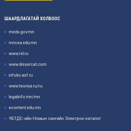
ШААРДЛАГАТАЙ ХОЛБООС
meds.gov.mn
mncea.edu.mn
www.rsl.ru
www.dissercat.com
infolio.asf.ru
www.teoriya.ru/ru
legalinfo.mn/mn
econtent.edu.mn
ҮБТДС-ийн Номын сангийн Электрон каталог