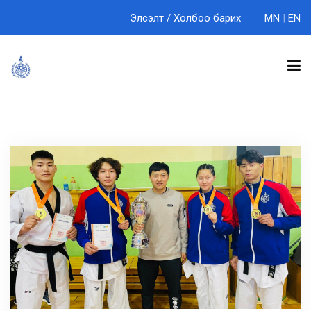
Элсэлт
/
Холбоо барих
MN
|
EN
БИДНИЙ ТУХАЙ
ТЭНХИМҮҮД
СУРГАЛТ
ЭРДЭМ ШИНЖИЛГЭЭ