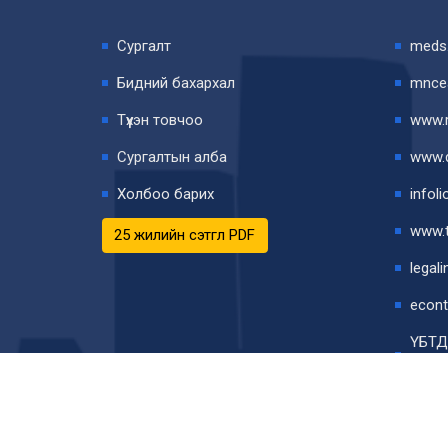
Сургалт
meds
Бидний бахархал
mnce
Түүхэн товчоо
www.r
Сургалтын алба
www.d
Холбоо барих
infoli
www.t
25 жилийн сэтгүүл PDF
legal
econt
ҮБТД
Элек