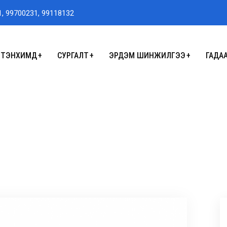
1, 99700231, 99118132
ТЭНХИМҮҮД
СУРГАЛТ
ЭРДЭМ ШИНЖИЛГЭЭ
ГАДА