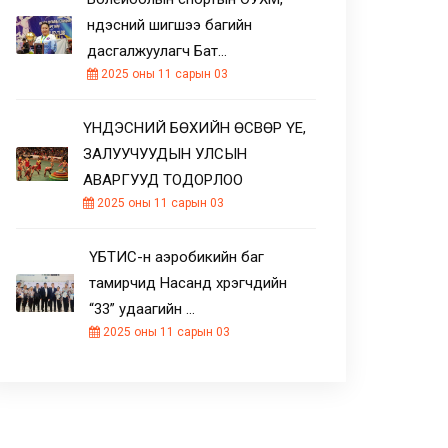
үндэсний шигшээ багийн
дасгалжуулагч Бат…
2025 оны 11 сарын 03
ҮНДЭСНИЙ БӨХИЙН ӨСВӨР ҮЕ,
ЗАЛУУЧУУДЫН УЛСЫН
АВАРГУУД ТОДОРЛОО
2025 оны 11 сарын 03
ҮБТИС-н аэробикийн баг
тамирчид Насанд хүрэгчдийн
“33” удаагийн …
2025 оны 11 сарын 03