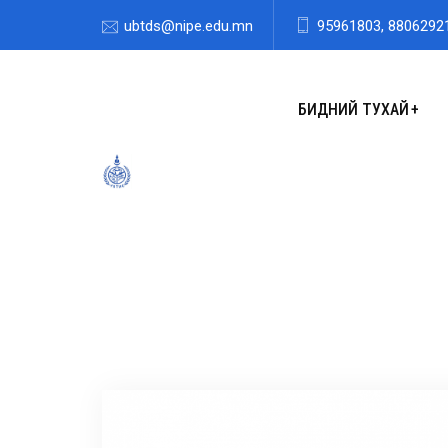
ubtds@nipe.edu.mn
95961803, 8806292
БИДНИЙ ТУХАЙ