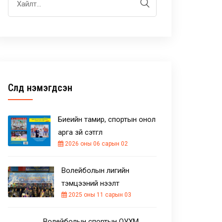
Сүүлд нэмэгдсэн
Биеийн тамир, спортын онол
арга зүй сэтгүүл
2026 оны 06 сарын 02
Волейболын лигийн
тэмцээний нээлт
2025 оны 11 сарын 03
Волейболын спортын ОУХМ,