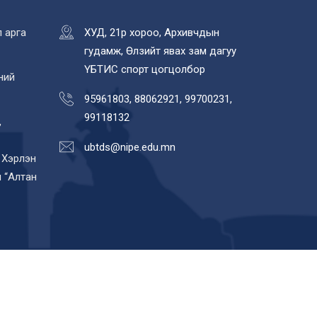
 арга
ХУД, 21р хороо, Архивчдын
гудамж, Өлзийт явах зам дагуу
ҮБТИС спорт цогцолбор
ний
95961803, 88062921, 99700231,
99118132
,
ubtds@nipe.edu.mn
 Хэрлэн
 “Алтан