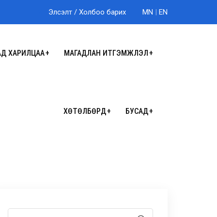
Элсэлт
/
Холбоо барих
MN
|
EN
АД ХАРИЛЦАА
МАГАДЛАН ИТГЭМЖЛЭЛ
ХӨТӨЛБӨРҮҮД
БУСАД