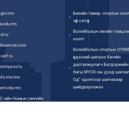
.gov.mn
Биеийн тамир, спортын онол
зүй сэтгүүл
a.edu.mn
Волейболын лигийн тэмцээ
sl.ru
нээлт
issercat.com
Волейболын спортын ОУХМ
o.asf.ru
үндэсний шигшээ багийн
дасгалжуулагч Батдоржийн
eoriya.ru/ru
багш МҮОХ-ны дээд шагнал
info.mn/mn
Од” одонгоор шагнахаар
шийдвэрлэжээ
ent.edu.mn
С-ийн Номын сангийн
трон каталог