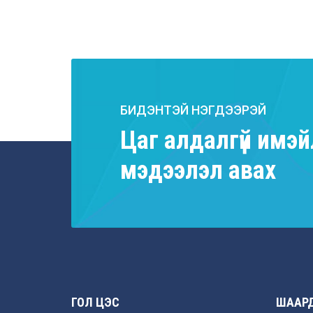
БИДЭНТЭЙ НЭГДЭЭРЭЙ
Цаг алдалгүй имэй
мэдээлэл авах
ГОЛ ЦЭС
ШААРД