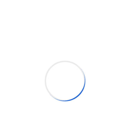
НАЛ ГАРДУУЛАХ
арч. Байгууллагын дүнгээр: Үндэсний
йранд шалгарлаа.