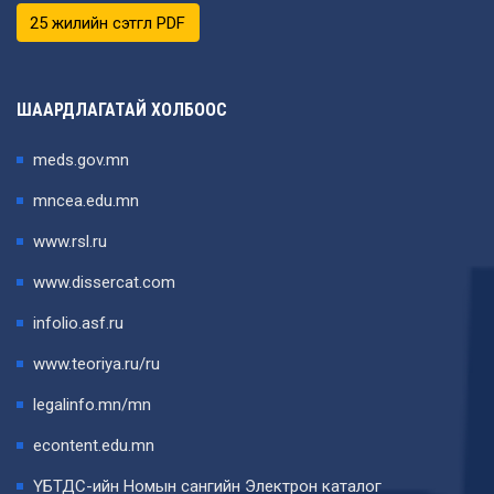
25 жилийн сэтгүүл PDF
ШААРДЛАГАТАЙ ХОЛБООС
meds.gov.mn
mncea.edu.mn
www.rsl.ru
www.dissercat.com
infolio.asf.ru
www.teoriya.ru/ru
legalinfo.mn/mn
econtent.edu.mn
ҮБТДС-ийн Номын сангийн Электрон каталог