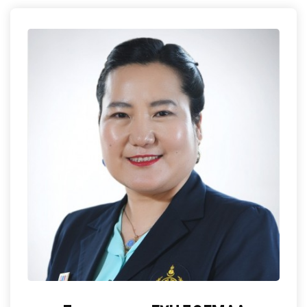
ГАДААД ХАРИЛЦАА
МАГАДЛАН ИТГЭМЖЛЭЛ
ХӨТӨЛБӨРҮҮД
БУСАД