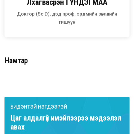
Лхагвасүрэн
ГҮНДЭГМАА
Доктор (Sc.D), дэд проф, эрдмийн зөвлөлийн
гишүүн
Намтар
БИДЭНТЭЙ НЭГДЭЭРЭЙ
Цаг алдалгүй имэйлээрээ мэдээлэл
авах