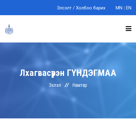
Элсэлт
/
Холбоо барих
MN
|
EN
БИДНИЙ ТУХАЙ
Лхагвасүрэн
ГҮНДЭГМАА
ТЭНХИМҮҮД
Эхлэл
Намтар
СУРГАЛТ
ЭРДЭМ ШИНЖИЛГЭЭ