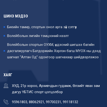
ШИНЭ МЭДЭЭ
Биеийн тамир, спортын онол арга зүй сэтгүүл
Волейболын лигийн тэмцээний нээлт
Волейболын спортын ОУХМ, үндэсний шигшээ багийн
дасгалжуулагч Батдоржийн Хэрлэн багш МҮОХ-ны дээд
шагнал “Алтан Од” одонгоор шагнахаар шийдвэрлэжээ
ХАЯГ
ХУД, 21р хороо, Архивчдын гудамж, Өлзийт явах зам
дагуу ҮБТИС спорт цогцолбор
95961803, 88062921, 99700231, 99118132