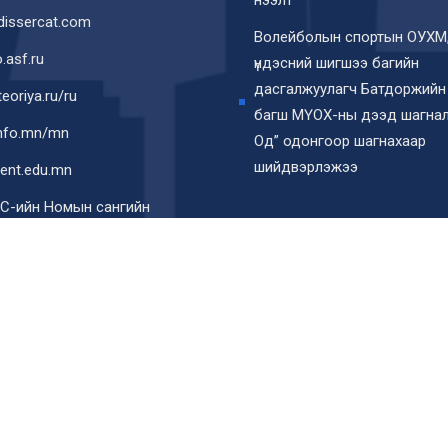
issercat.com
Волейболын спортын ОУХМ
o.asf.ru
үндэсний шигшээ багийн
дасгалжуулагч Батдоржийн
eoriya.ru/ru
багш МҮОХ-ны дээд шагнал
info.mn/mn
Од” одонгоор шагнахаар
шийдвэрлэжээ
ent.edu.mn
С-ийн Номын сангийн
трон каталог
© 2022 All Rights Reserved. Developed By:
AiT Team