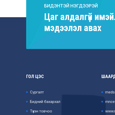
БИДЭНТЭЙ НЭГДЭЭРЭЙ
Цаг алдалгүй имэй
мэдээлэл авах
ГОЛ ЦЭС
ШААРД
Сургалт
meds
Бидний бахархал
mnce
Түүхэн товчоо
www.r