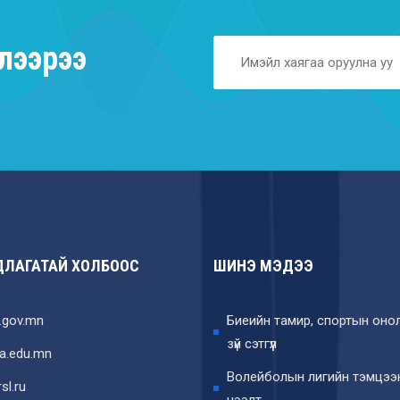
лээрээ
ЛАГАТАЙ ХОЛБООС
ШИНЭ МЭДЭЭ
.gov.mn
Биеийн тамир, спортын онол
зүй сэтгүүл
a.edu.mn
Волейболын лигийн тэмцээ
sl.ru
нээлт