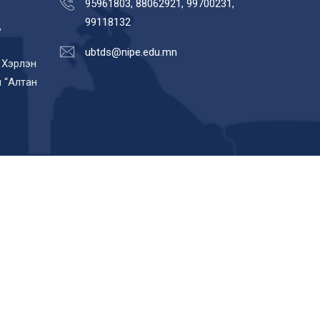
95961803, 88062921, 99700231,
99118132
,
ubtds@nipe.edu.mn
 Хэрлэн
 “Алтан