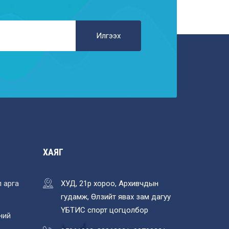
Илгээх
ХАЯГ
 арга
ХУД, 21р хороо, Архивчдын
гудамж, Өлзийт явах зам дагуу
ҮБТИС спорт цогцолбор
ний