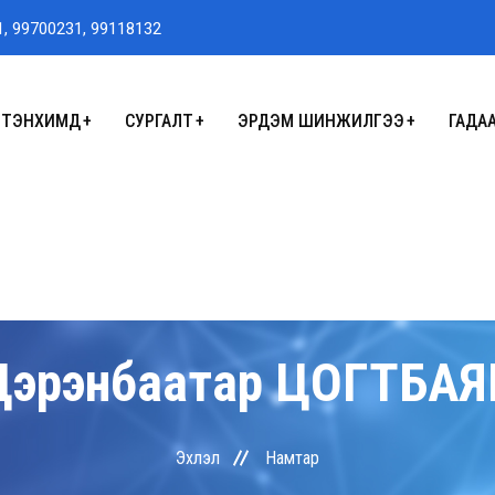
1, 99700231, 99118132
ТЭНХИМҮҮД
СУРГАЛТ
ЭРДЭМ ШИНЖИЛГЭЭ
ГАДА
Цэрэнбаатар
ЦОГТБАЯ
Эхлэл
Намтар