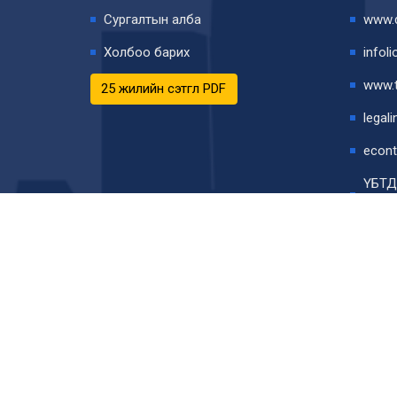
Сургалтын алба
www.d
Холбоо барих
infoli
www.t
25 жилийн сэтгүүл PDF
legal
econt
ҮБТД
Элек