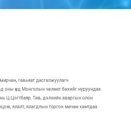
амирчин, гавьяат дасгалжуулагч
д оны үед Монголын чөлөөт бөхийг нуруундаа
г нь Ц.Цогтбаяр. Тив, дэлхийн аваргын олон
лцож, ялалт, ялагдлын торгон мөчөө хамтдаа