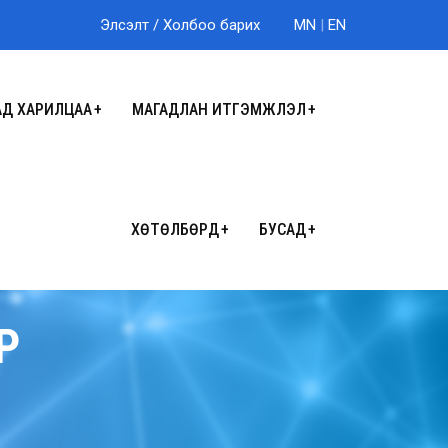
Элсэлт
/
Холбоо барих
MN
|
EN
АД ХАРИЛЦАА
МАГАДЛАН ИТГЭМЖЛЭЛ
ХӨТӨЛБӨРҮҮД
БУСАД
Р