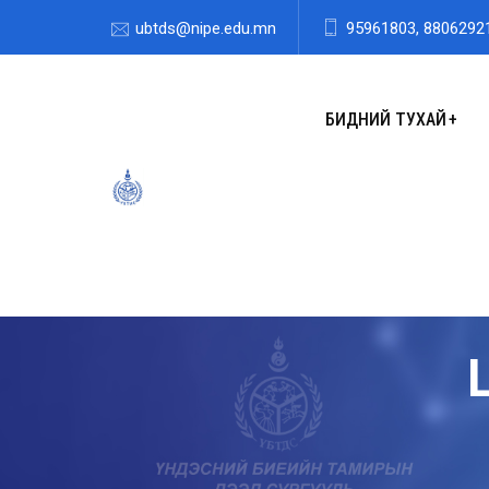
ubtds@nipe.edu.mn
95961803, 8806292
БИДНИЙ ТУХАЙ