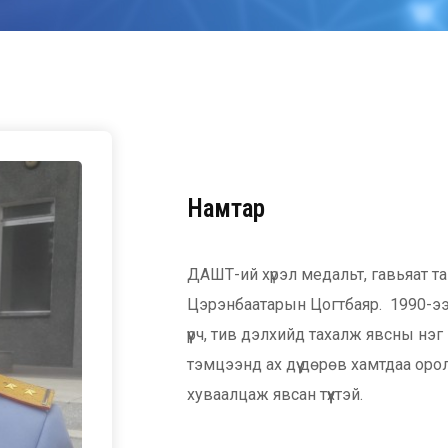
Намтар
ДАШТ-ий хүрэл медальт, гавьяат т
Цэрэнбаатарын Цогтбаяр. 1990-ээ
үүрч, тив дэлхийд тахалж явсны нэ
тэмцээнд ах дүү дөрөв хамтдаа оро
хуваалцаж явсан түүхтэй.