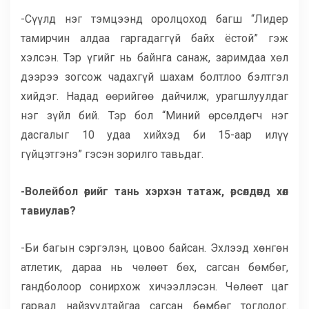
-Сүүлд нэг тэмцээнд оролцоход багш “Лидер
тамирчин алдаа гаргадаггүй байх ёстой” гэж
хэлсэн. Тэр үгийг нь байнга санаж, заримдаа хөл
дээрээ зогсож чадахгүй шахам болтлоо бэлтгэл
хийдэг. Надад өөрийгөө дайчилж, урагшлуулдаг
нэг зүйл бий. Тэр бол “Миний өрсөлдөгч нэг
дасгалыг 10 удаа хийхэд би 15-аар илүү
гүйцэтгэнэ” гэсэн зорилго тавьдаг.
-Волейбол өөрийг тань хэрхэн татаж, өрсөлдөөнд хөл
тавиулав?
-Би багын сэргэлэн, цовоо байсан. Эхлээд хөнгөн
атлетик, дараа нь чөлөөт бөх, сагсан бөмбөг,
гандболоор сонирхож хичээллэсэн. Чөлөөт цаг
гарвал найзуудтайгаа сагсан бөмбөг тоглодог.