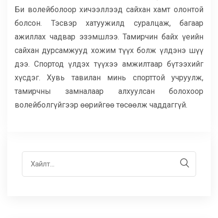
Би волейболоор хичээллээд сайхан хамт олонтой
болсон. Тэсвэр хатуужилд суралцаж, багаар
ажиллах чадвар эзэмшлээ. Тамирчин байх үеийн
сайхан дурсамжууд хожим түүх болж үлдэнэ шүү
дээ. Спортод үлдэх түүхээ амжилтаар бүтээхийг
хүсдэг. Хувь тавилан минь спорттой учруулж,
тамирчны замналаар алхуулсан болохоор
волейболгүйгээр өөрийгөө төсөөлж чаддаггүй.