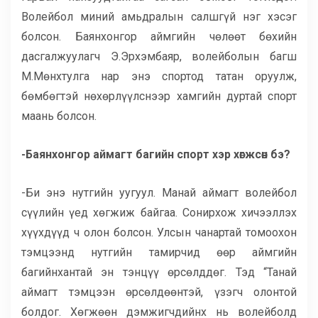
Волейбол миний амьдралын салшгүй нэг хэсэг
болсон. Баянхонгор аймгийн чөлөөт бөхийн
дасгалжуулагч Э.Эрхэмбаяр, волейболын багш
М.Мөнхтулга нар энэ спортод татан оруулж,
бөмбөгтэй нөхөрлүүлснээр хамгийн дуртай спорт
маань болсон.
-Баянхонгор аймагт багийн спорт хэр хөгжсөн бэ?
-Би энэ нутгийн уугуул. Манай аймагт волейбол
сүүлийн үед хөгжиж байгаа. Сонирхож хичээллэх
хүүхдүүд ч олон болсон. Улсын чанартай томоохон
тэмцээнд нутгийн тамирчид өөр аймгийн
багийнхантай эн тэнцүү өрсөлддөг. Тэд “Танай
аймагт тэмцээн өрсөлдөөнтэй, үзэгч олонтой
болдог. Хөгжөөн дэмжигчдийнх нь волейболд