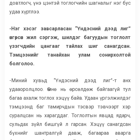
довтлогч, үнэ цэнтэй тоглогчийн шагналыг нэг бус
удаа хүртлээ.
-Нэг хэсэг завсарласан “Үндэсний дээд лиг”
өнгөрсөн жил сэргэж, шилдэг багуудын тоглолт
үзэгчдийн цангааг тайлах шиг санагдсан.
Тэмцээнийг танайхан улам сонирхолтой
болголоо.
-Миний хувьд “Үндэсний дээд лиг”-т анх
удааоролцлоо. Өмнө нь өрсөлдөж байгаагүй тул
багаа ахалж тоглох хэцүү байв. Удаан үргэлжилдэг
тэмцээнд баг тамирчдын тэсвэр тэвчээрт хэр
суралцсан нь харагддаг. Тоглолтын явцад ядарч,
сульдах зүйл бишгүй л гарсан. Хэцүү санагдсан
бүхнийг шантралгүй давж, багаараа аварга