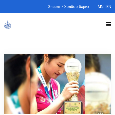
Элсэлт
/
Холбоо барих
MN
|
EN
БИДНИЙ ТУХАЙ
ТЭНХИМҮҮД
СУРГАЛТ
ЭРДЭМ ШИНЖИЛГЭЭ