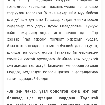
тоглолтоор үзэгчдийг гайхшируулаад нэг л өдөр
тааруухан тогловол “Өө, энэ нөхөр ийм муу байсан
юм уу” гэж дүгнэнэ. Тэгэхээр хэдэн жил хичээсэн
хөдөлмөр тэр даруй нурах магадлалтай. Хүмүүс
сайн тамирчинд өндөр итгэл хүлээлгэдэг. Тэр
хэрээр “гал гарсан” тоглолт харахыг хүсдэг.
Атаархал, өрсөлдөөн, тэмцэл бүхнийг даван туулж,
шилдэг нь болох ёстой. Тэгэхээр би өөрийнхөө
хамгийн хүчтэй өрсөлдөгч. Өөрийгөө ялж чадахгүй
хүн амжилт гаргахгүй. Тамирчин хүн өөрийгөө сайн
мэддэг, мэдэрдэг болсон цагтаа л өрсөлдөгчөө
таних чадвартай болдог.
-Өөр зан чанар, үзэл бодолтой охид нэг баг
болоход цаг хугацаа шаардана. Тэдэнтэй
нэгдэхийн тулд хэв маяг, амьдралын хэмнэл,