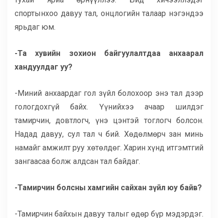
спортынхоо давуу тал, онцлогийн талаар нэгэндээ
ярьдаг юм.
-Та хувийн зохион байгуулалтдаа анхаарал
хандуулдаг уу?
-Миний анхаардаг гол зүйл болохоор энэ тал дээр
гологдохгүй байх. Үүнийхээ ачаар шилдэг
тамирчин, довтлогч, үнэ цэнтэй тоглогч болсон.
Надад давуу, сул тал ч бий. Хөдөлмөрч зан минь
намайг амжилт руу хөтөлдөг. Харин хүнд итгэмтгий
зангаасаа болж алдсан тал байдаг.
-Тамирчин болсны хамгийн сайхан зүйл юу байв?
-Тамирчин байхын давуу талыг өдөр бүр мэдэрдэг.