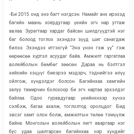
-Би 2015 онд энэ багт нэгдсэн. Намайг анх ирэхэд
багийн маань хоёрдугаар үеийн эгч нар угтаж
авлаа. Зурагтаар хардаг байсан шилдгүүдтэй нэг
баг болоод тоглох эхэндээ зүүд шиг санагдаж
билээ. Эхэндээ итгэхгүй “Энэ үнэн гэж үү” гэж
өөрөөсөө хүртэл асуудаг байв. Амжилт гаргатлаа
волейболын бөмбөг зөөсөн. Дараа нь бэлтгэл
хийхийн хэцүүг биеэрээ мэдэрч, тэднийгээ илүү
ойлгож, хүндэлдэг болсон. Багийнхаа хамгийн
залуу тамирчин болохоор би эгч нартаа эрхэлдэг
байлаа. Одоо гуравдугаар үеийнхнээр хүчээ
сэлбэж, багаа ахалж, тоглолтод оролцдог. Бид
эвсэг хамт олон болж, амжилтын төлөө тэмүүлж
байна. Монголын волейболын лигт аваргаар нэг
бус удаа шалгарсан багийнхаа нэр хүндийг