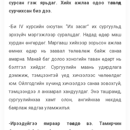
сурсан гэж ярьдаг. Хийх ажлаа одоо төлөвлөөд
сурчихсан биз дээ.
-Би IV курсийн оюутан. “Их засаг” их сургуульд
эрхзүйч мэргэжлээр суралцдаг. Надад өдөр маш
хурдан өнгөрдөг. Маргааш хийхээр зорьсон ажлаа
өмнөх өдөр нь заавал төлөвлөж байж санаа
амарна. Манай баг долоо хоногийн таван өдөрт нь
бэлтгэл хийдэг. Сургуулийн маань удирдлага
дэмжиж, тэмцээнтэй үед хичээлээс чөлөөлдөг
юм. Ойлгодгийн хүчинд хичээлдээ санаа зовохгүй,
тэмцээндээ л анхаарал хандуулдаг. Энэ ташрамд,
сургуулийнхаа хамт олон, ангийнхаа нөхдөд
баярлаж явдгаа уламжилъя.
-Ирээдүйгээ ямраар төсөөлдөг вэ. Тамирчин