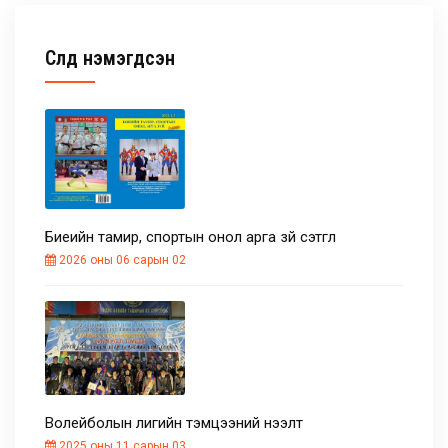
Сүүлд нэмэгдсэн
Биеийн тамир, спортын онол арга зүй сэтгүүл
2026 оны 06 сарын 02
Волейболын лигийн тэмцээний нээлт
2025 оны 11 сарын 03