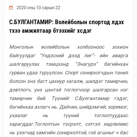
ГАДААД ХАРИЛЦАА
2020 оны 10 сарын 22
С.БУЛГАНТАМИР: Волейболын спортод үлдэх
МАГАДЛАН ИТГЭМЖЛЭЛ
түүхээ амжилтаар бүтээхийг хүсдэг
ХӨТӨЛБӨРҮҮД
Монголын волейболын холбооноос зохион
байгуулдаг “Үндэсний дээд лиг”- ийн аварга
шалгаруулах тэмцээнд “Энагурэ” багийнхан
БУСАД
гурван удаа түрүүлсэн. Спорт сонирхогчдын танил
болсон энэ багт цахиур хагалж, шилдэг тамирчин,
довтлогч, үнэ цэнтэй тоглогчоор шалгарсан нэг
тамирчин бий. Түүнийг С.Булгантамир гэдэг,
багийнхаа ахлагч нь. Дайчин, шийдэмгий, зоримог,
ухаалаг нь түүний тоглолтуудаас
харагддаг.Тоглолтын тэсрэлт, сэтгэл хөдлөлөөс
нь үзэгчид хамгийн сонирхолтой, гоё агшныг ч бас