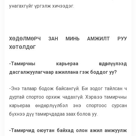
унагахгүйг үргэлж хичээдэг.
ХӨДӨЛМӨРЧ ЗАН МИНЬ АМЖИЛТ РУУ
ХӨТӨЛДӨГ
-Тамирчны карьераа өндөрлүүлээд
дасгалжуулагчаар ажиллана гэж боддог уу?
-Энэ талаар бодож байсангүй. Би зодог тайлсан ч
дуртай спортоо орхиж чадахгүй. Хэрвээ тамирчны
карьераа өндөрлүүлбэл энэ спортоос сурсан
бүхнээ дүү тамирчдадаа заах болов уу.
-Тамирчид оюутан байхад олон ажил амжуулж