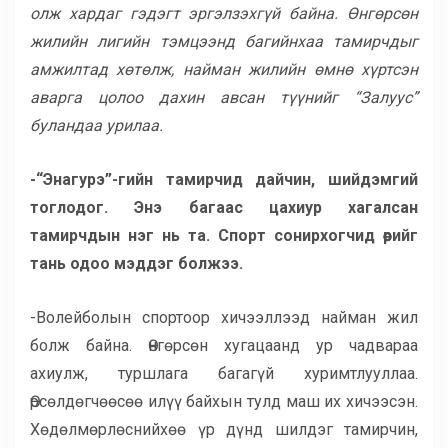
олж хардаг гэдэгт эргэлзэхгүй байна. Өнгөрсөн
жилийн лигийн тэмцээнд багийнхаа тамирчдыг
амжилтад хөтөлж, найман жилийн өмнө хүртсэн
аварга цолоо дахин авсан түүнийг “Залуус”
буландаа урилаа.
-“Энагурэ”-гийн тамирчид дайчин, шийдэмгий
тоглодог. Энэ багаас цахиур хагалсан
тамирчдын нэг нь та. Спорт сонирхогчид өөрийг
тань одоо мэддэг болжээ.
-Волейболын спортоор хичээллээд найман жил
болж байна. Өнгөрсөн хугацаанд ур чадвараа
ахиулж, туршлага багагүй хуримтлууллаа.
Өрсөлдөгчөөсөө илүү байхын тулд маш их хичээсэн.
Хөдөлмөрлөснийхөө үр дүнд шилдэг тамирчин,