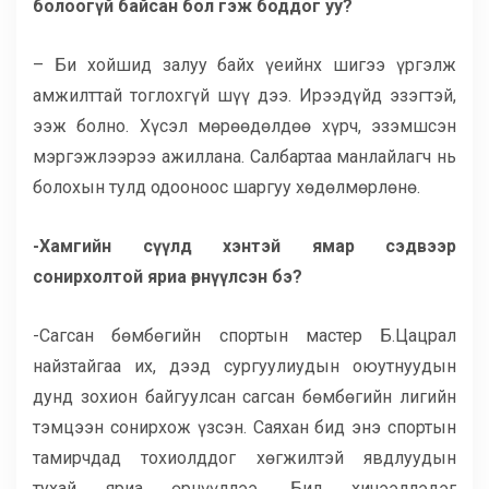
болоогүй байсан бол гэж боддог уу?
– Би хойшид залуу байх үеийнх шигээ үргэлж
амжилттай тоглохгүй шүү дээ. Ирээдүйд эзэгтэй,
ээж болно. Хүсэл мөрөөдөлдөө хүрч, эзэмшсэн
мэргэжлээрээ ажиллана. Салбартаа манлайлагч нь
болохын тулд одооноос шаргуу хөдөлмөрлөнө.
-Хамгийн сүүлд хэнтэй ямар сэдвээр
сонирхолтой яриа өрнүүлсэн бэ?
-Сагсан бөмбөгийн спортын мастер Б.Цацрал
найзтайгаа их, дээд сургуулиудын оюутнуудын
дунд зохион байгуулсан сагсан бөмбөгийн лигийн
тэмцээн сонирхож үзсэн. Саяхан бид энэ спортын
тамирчдад тохиолддог хөгжилтэй явдлуудын
тухай яриа өрнүүллээ. Бид хичээллэдэг