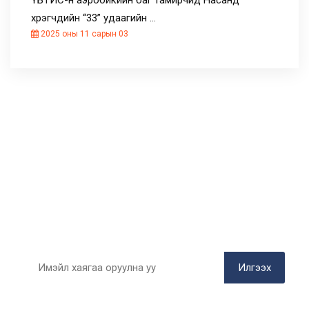
хүрэгчдийн “33” удаагийн …
2025 оны 11 сарын 03
БИДЭНТЭЙ НЭГДЭЭРЭЙ
Цаг алдалгүй имэйлээрээ мэдээлэл
авах
Илгээх