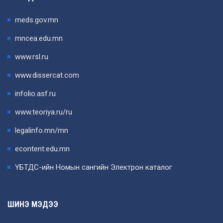
meds.gov.mn
mncea.edu.mn
www.rsl.ru
www.dissercat.com
infolio.asf.ru
www.teoriya.ru/ru
legalinfo.mn/mn
econtent.edu.mn
ҮБТДС-ийн Номын сангийн Электрон каталог
ШИНЭ МЭДЭЭ