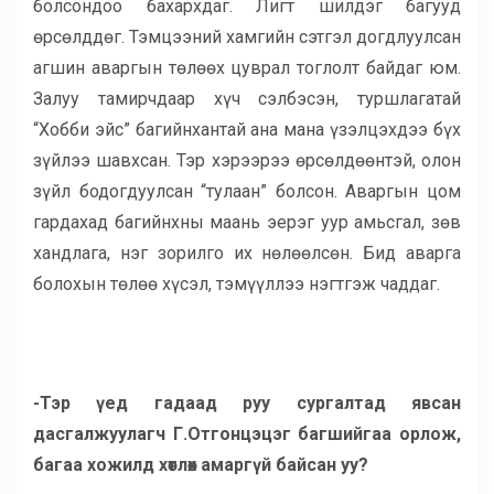
болсондоо бахархдаг. Лигт шилдэг багууд
өрсөлддөг. Тэмцээний хамгийн сэтгэл догдлуулсан
агшин аваргын төлөөх цуврал тоглолт байдаг юм.
Залуу тамирчдаар хүч сэлбэсэн, туршлагатай
“Хобби эйс” багийнхантай ана мана үзэлцэхдээ бүх
зүйлээ шавхсан. Тэр хэрээрээ өрсөлдөөнтэй, олон
зүйл бодогдуулсан “тулаан” болсон. Аваргын цом
гардахад багийнхны маань эерэг уур амьсгал, зөв
хандлага, нэг зорилго их нөлөөлсөн. Бид аварга
болохын төлөө хүсэл, тэмүүллээ нэгтгэж чаддаг.
-Тэр үед гадаад руу сургалтад явсан
дасгалжуулагч Г.Отгонцэцэг багшийгаа орлож,
багаа хожилд хөтлөх амаргүй байсан уу?