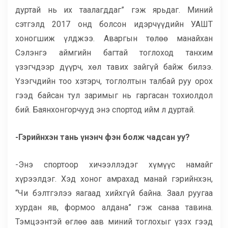
дуртай нь их таалагддаг” гэж ярьдаг. Миний
сэтгэлд 2017 онд болсон идэрчүүдийн УАШТ
хоногшиж үлджээ. Аваргын төлөө манайхан
Сэлэнгэ аймгийн багтай тоглоход танхим
үзэгчдээр дүүрч, хөл тавих зайгүй байж билээ.
Үзэгчдийн тоо хэтэрч, тоглолтын талбай руу орох
гээд байсан тул заримыг нь гаргасан тохиолдол
бий. Баянхонгорчууд энэ спортод ийм л дуртай.
-Гэрийнхэн тань үнэнч фэн болж чадсан уу?
-Энэ спортоор хичээллэдэг хүмүүс намайг
хүрээлдэг. Хэд хоног амрахад манай гэрийнхэн,
“Чи бэлтгэлээ яагаад хийхгүй байна. Заал руугаа
хурдан яв, формоо алдана” гэж санаа тавина.
Тэмцээнтэй өглөө аав миний тоглохыг үзэх гээд