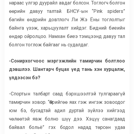
нараас үлгэр дуурайл авдаг болсон. Тоглогч болгон
өөрийн давуу талтай. БНСУ-ын “Pink spiders”
багийн өндрийн довтлогч Ли Жэ Ёны тоглолтыг
байнга үзэж, харьцуулалт хийдэг. Бидний биеийн
өндөр ойролцоо. Намхан биеэ тэмцээнд давуу тал
болгон тоглож байгааг нь судалдаг.
-Сонирхогчоос мэргэжлийн тамирчин болтлоо
дэвшлээ. Шантарч буцах үед тань хэн хурцалж,
үлдээсэн бэ?
-Спортын талбарт саад бэрхшээлтэй тулгараагүй
тамирчин ховор. “Өөрийгөө яах гэж ингэж зовоодог
юм бэ, бусадтай адил дуртай зүйлээ хийгээд
чөлөөтэй явж болно шүү дээ. Хэцүү санагдаад
байвал больё” гэх бодол надад төрсөн удаа