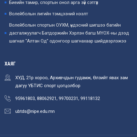
Биеийн тамир, спортын онол арга зүй сэтгүүл
Волейболын лигийн тэмцээний нээлт
Волейболын спортын ОУХМ, үндэсний шигшээ багийн
дасгалжуулагч Батдоржийн Хэрлэн багш МҮОХ-ны дээд
шагнал “Алтан Од” одонгоор шагнахаар шийдвэрлэжээ
ХАЯГ
ХУД, 21р хороо, Архивчдын гудамж, Өлзийт явах зам
дагуу ҮБТИС спорт цогцолбор
95961803, 88062921, 99700231, 99118132
ubtds@nipe.edu.mn