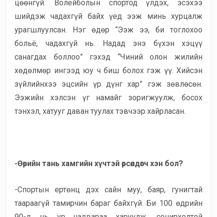
цөөнгүй. Волейболын спортод үлдэх, эсэхээ
шийдэж чадахгүй байх үед ээж минь хурцалж
урагшлуулсан. Нэг өдөр “Ээж ээ, би тоглохоо
больё, чадахгүй нь. Надад энэ бүхэн хэцүү
санагдах боллоо” гэхэд “Чиний олон жилийн
хөдөлмөр ингээд юу ч биш болох гэж үү. Хийсэн
зүйлийнхээ эцсийн үр дүнг хар” гэж зөвлөсөн.
Ээжийн хэлсэн үг намайг зоригжуулж, босох
тэнхэл, хатууг даван туулах тэвчээр хайрласан.
-Өөрийн тань хамгийн хүчтэй өрсөлдөгч хэн бол?
-Спортын ертөнц дэх сайн муу, баяр, гунигтай
таараагүй тамирчин бараг байхгүй. Би 100 өдрийн
90-д нь ур чадвараа харуулж, сонирхолтой