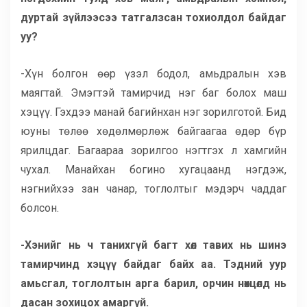
дуртай зүйлээсээ татгалзсан тохиолдол байдаг
уу?
-Хүн болгон өөр үзэл бодол, амьдралын хэв
маягтай. Эмэгтэй тамирчид нэг баг болох маш
хэцүү. Гэхдээ манай багийнхан нэг зорилготой. Бид
юуны төлөө хөдөлмөрлөж байгаагаа өдөр бүр
ярилцдаг. Багаараа зорилгоо нэгтгэх л хамгийн
чухал. Манайхан богино хугацаанд нэгдэж,
нэгнийхээ зан чанар, тоглолтыг мэдэрч чаддаг
болсон.
-Хэнийг нь ч танихгүй багт хөл тавих нь шинэ
тамирчинд хэцүү байдаг байх аа. Тэдний уур
амьсгал, тоглолтын арга барил, орчин нөхцөлд нь
дасан зохицох амаргүй.