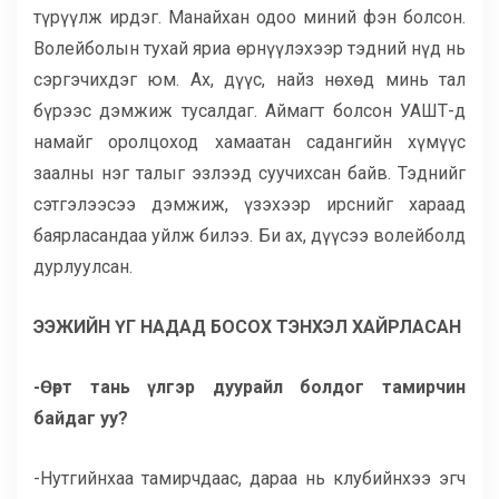
түрүүлж ирдэг. Манайхан одоо миний фэн болсон.
Волейболын тухай яриа өрнүүлэхээр тэдний нүд нь
сэргэчихдэг юм. Ах, дүүс, найз нөхөд минь тал
бүрээс дэмжиж тусалдаг. Аймагт болсон УАШТ-д
намайг оролцоход хамаатан садангийн хүмүүс
заалны нэг талыг эзлээд суучихсан байв. Тэднийг
сэтгэлээсээ дэмжиж, үзэхээр ирснийг хараад
баярласандаа уйлж билээ. Би ах, дүүсээ волейболд
дурлуулсан.
ЭЭЖИЙН ҮГ НАДАД БОСОХ ТЭНХЭЛ ХАЙРЛАСАН
-Өөрт тань үлгэр дуурайл болдог тамирчин
байдаг уу?
-Нутгийнхаа тамирчдаас, дараа нь клубийнхээ эгч