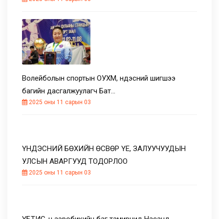
Волейболын спортын ОУХМ, үндэсний шигшээ
багийн дасгалжуулагч Бат…
2025 оны 11 сарын 03
ҮНДЭСНИЙ БӨХИЙН ӨСВӨР ҮЕ, ЗАЛУУЧУУДЫН
УЛСЫН АВАРГУУД ТОДОРЛОО
2025 оны 11 сарын 03
ҮБТИС-н аэробикийн баг тамирчид Насанд