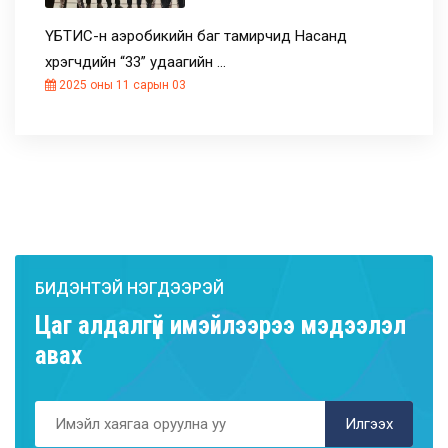
ҮБТИС-н аэробикийн баг тамирчид Насанд
хүрэгчдийн “33” удаагийн …
2025 оны 11 сарын 03
БИДЭНТЭЙ НЭГДЭЭРЭЙ
Цаг алдалгүй имэйлээрээ мэдээлэл
авах
Илгээх