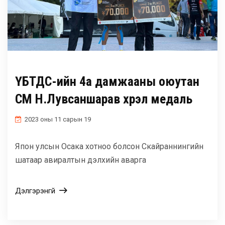
ҮБТДС-ийн 4а дамжааны оюутан
СМ Н.Лувсаншарав хүрэл медаль
2023 оны 11 сарын 19
Япон улсын Осака хотноо болсон Скайраннингийн
шатаар авиралтын дэлхийн аварга
Дэлгэрэнгүй