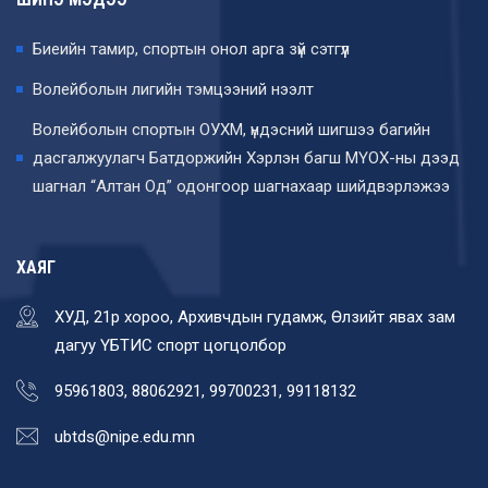
Биеийн тамир, спортын онол арга зүй сэтгүүл
Волейболын лигийн тэмцээний нээлт
Волейболын спортын ОУХМ, үндэсний шигшээ багийн
дасгалжуулагч Батдоржийн Хэрлэн багш МҮОХ-ны дээд
шагнал “Алтан Од” одонгоор шагнахаар шийдвэрлэжээ
ХАЯГ
ХУД, 21р хороо, Архивчдын гудамж, Өлзийт явах зам
дагуу ҮБТИС спорт цогцолбор
95961803, 88062921, 99700231, 99118132
ubtds@nipe.edu.mn