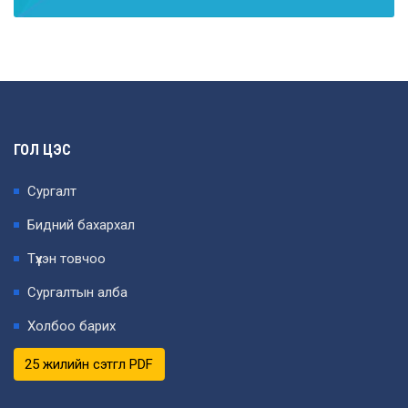
ГОЛ ЦЭС
Сургалт
Бидний бахархал
Түүхэн товчоо
Сургалтын алба
Холбоо барих
25 жилийн сэтгүүл PDF