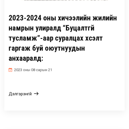
2023-2024 оны хичээлийн жилийн
намрын улиралд “Буцалтгүй
тусламж”-аар суралцах хүсэлт
гаргаж буй оюутнуудын
анхааралд:
2023 оны 08 сарын 21
Дэлгэрэнгүй