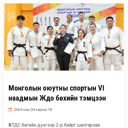
ГАДААД ХАРИЛЦАА
МАГАДЛАН ИТГЭМЖЛЭЛ
ХӨТӨЛБӨРҮҮД
БУСАД
Монголын оюутны спортын VI
наадмын Жүдо бөхийн тэмцээн
2024 оны 04 сарын 18
ҮБТДС багийн дүнгээр 2-р байрт шалгарлаа.