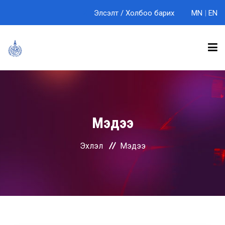
Элсэлт
/
Холбоо барих
MN
|
EN
БИДНИЙ ТУХАЙ
Мэдээ
ТЭНХИМҮҮД
Эхлэл
Мэдээ
СУРГАЛТ
ЭРДЭМ ШИНЖИЛГЭЭ