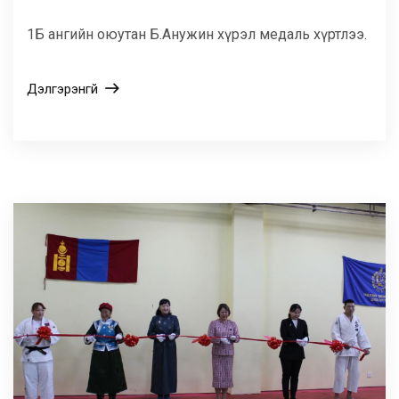
1Б ангийн оюутан Б.Анужин хүрэл медаль хүртлээ.
Дэлгэрэнгүй