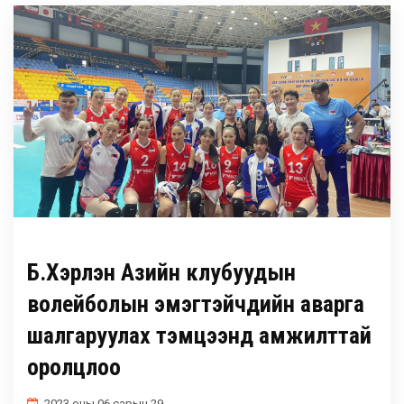
Б.Хэрлэн Азийн клубуудын
волейболын эмэгтэйчүүдийн аварга
шалгаруулах тэмцээнд амжилттай
оролцлоо
2023 оны 06 сарын 29