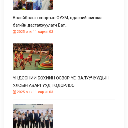
Волейболын спортын ОУХМ, үндэсний шигшээ
багийн дасгалжуулагч Бат…
2025 оны 11 сарын 03
ҮНДЭСНИЙ БӨХИЙН ӨСВӨР ҮЕ, ЗАЛУУЧУУДЫН
УЛСЫН АВАРГУУД ТОДОРЛОО
2025 оны 11 сарын 03