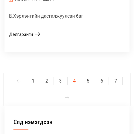
Б.Хэрлэнгийн дасгалжуулсан баг
Дэлгэрэнгүй
1
2
3
4
5
6
7
Сүүлд нэмэгдсэн