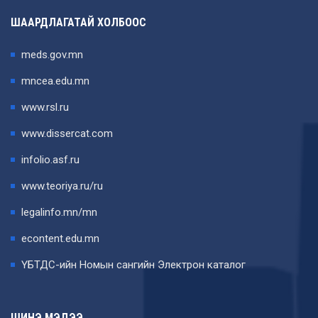
ШААРДЛАГАТАЙ ХОЛБООС
meds.gov.mn
mncea.edu.mn
www.rsl.ru
www.dissercat.com
infolio.asf.ru
www.teoriya.ru/ru
legalinfo.mn/mn
econtent.edu.mn
ҮБТДС-ийн Номын сангийн Электрон каталог
ШИНЭ МЭДЭЭ