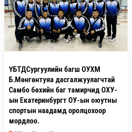
ҮБТДСургуулийн багш ОУХМ
Б.Мөнгөнтуяа дасгалжуулагчтай
Самбо бөхийн баг тамирчид ОХУ-
ын Екатеринбургт ОУ-ын оюутны
спортын наадамд оролцохоор
мордлоо.