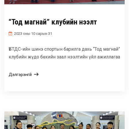
“Тод магнай” клубийн нээлт
2023 оны 10 сарын 31
ҮБТДС-ийн шинэ спортын барилга дахь “Тод магнай”
клубийн жүдо бөхийн заал нээлтийн үйл ажиллагаа
Дэлгэрэнгүй