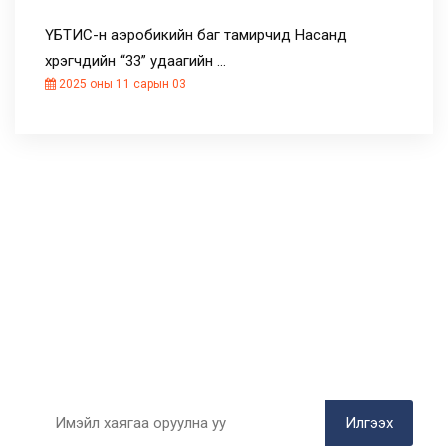
ҮБТИС-н аэробикийн баг тамирчид Насанд
хүрэгчдийн “33” удаагийн …
2025 оны 11 сарын 03
БИДЭНТЭЙ НЭГДЭЭРЭЙ
Цаг алдалгүй имэйлээрээ мэдээлэл
авах
Илгээх