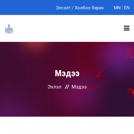
Элсэлт
/
Холбоо барих
MN
|
EN
БИДНИЙ ТУХАЙ
Мэдээ
ТЭНХИМҮҮД
Эхлэл
Мэдээ
СУРГАЛТ
ЭРДЭМ ШИНЖИЛГЭЭ