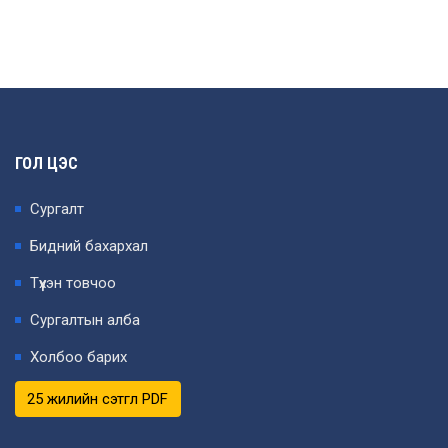
ГОЛ ЦЭС
Сургалт
Бидний бахархал
Түүхэн товчоо
Сургалтын алба
Холбоо барих
25 жилийн сэтгүүл PDF