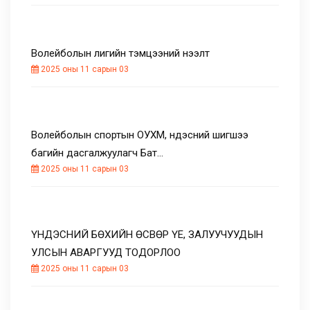
Волейболын лигийн тэмцээний нээлт
2025 оны 11 сарын 03
Волейболын спортын ОУХМ, үндэсний шигшээ
багийн дасгалжуулагч Бат…
2025 оны 11 сарын 03
ҮНДЭСНИЙ БӨХИЙН ӨСВӨР ҮЕ, ЗАЛУУЧУУДЫН
УЛСЫН АВАРГУУД ТОДОРЛОО
2025 оны 11 сарын 03