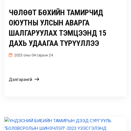
ЧӨЛӨӨТ БӨХИЙН ТАМИРЧИД
ОЮУТНЫ УЛСЫН АВАРГА
ШАЛГАРУУЛАХ ТЭМЦЭЭНД 15
ДАХЬ УДААГАА ТҮРҮҮЛЛЭЭ
2023 оны 04 сарын 24
Дэлгэрэнгүй