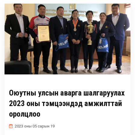
ГАДААД ХАРИЛЦАА
МАГАДЛАН ИТГЭМЖЛЭЛ
ХӨТӨЛБӨРҮҮД
БУСАД
Оюутны улсын аварга шалгаруулах
2023 оны тэмцээнүүдэд амжилттай
оролцлоо
2023 оны 05 сарын 19