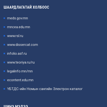
ШААРДЛАГАТАЙ ХОЛБООС
meds.gov.mn
mncea.edu.mn
www.rsl.ru
www.dissercat.com
infolio.asf.ru
www.teoriya.ru/ru
legalinfo.mn/mn
econtent.edu.mn
ҮБТДС-ийн Номын сангийн Электрон каталог
ШИНЭ МЭДЭЭ