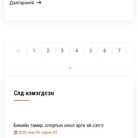
Дэлгэрэнгүй
1
2
3
4
5
6
7
Сүүлд нэмэгдсэн
Биеийн тамир, спортын онол арга зүй сэтгүүл
2026 оны 06 сарын 02