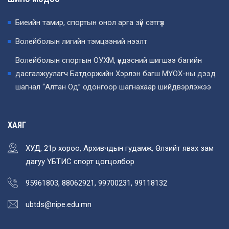
Биеийн тамир, спортын онол арга зүй сэтгүүл
Волейболын лигийн тэмцээний нээлт
Волейболын спортын ОУХМ, үндэсний шигшээ багийн
дасгалжуулагч Батдоржийн Хэрлэн багш МҮОХ-ны дээд
шагнал “Алтан Од” одонгоор шагнахаар шийдвэрлэжээ
ХАЯГ
ХУД, 21р хороо, Архивчдын гудамж, Өлзийт явах зам
дагуу ҮБТИС спорт цогцолбор
95961803, 88062921, 99700231, 99118132
ubtds@nipe.edu.mn