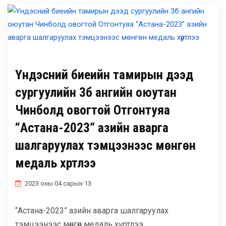
Үндэсний биеийн тамирын дээд
сургуулийн 3б ангийн оюутан
Чинболд овогтой Отгонтуяа
“Астана-2023” азийн аварга
шалгаруулах тэмцээнээс мөнгөн
медаль хүртлээ
2023 оны 04 сарын 13
“Астана-2023” азийн аварга шалгаруулах
тэмцээнээс мөнгөн медаль хүртлээ